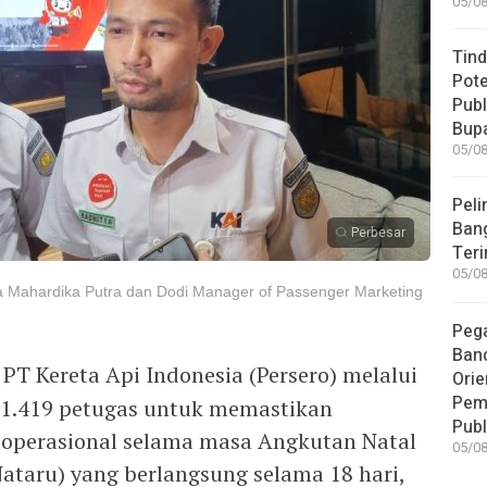
05/08
Tind
Pote
Publ
Bup
05/08
Peli
Bang
Perbesar
Teri
05/08
Mahardika Putra dan Dodi Manager of Passenger Marketing
Peg
Band
PT Kereta Api Indonesia (Persero) melalui
Orie
Pem
1.419 petugas untuk memastikan
Publ
 operasional selama masa Angkutan Natal
05/08
ataru) yang berlangsung selama 18 hari,