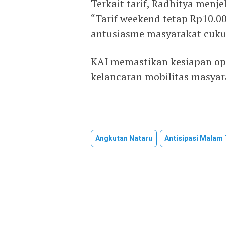
Terkait tarif, Radhitya menj
“Tarif weekend tetap Rp10.0
antusiasme masyarakat cukup
KAI memastikan kesiapan op
kelancaran mobilitas masyara
Angkutan Nataru
Antisipasi Malam