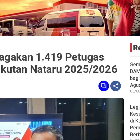
R
agakan 1.419 Petugas
Sem
kutan Nataru 2025/2026
DAM
bagi
Agu
05/08
Legi
Kes
di K
Pem
Berb