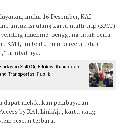
layanan, mulai 16 Desember, KAI
e untuk isi ulang kartu multi trip (KMT)
n vending machine, pengguna tidak perlu
p up KMT, ini tentu mempercepat dan
,” tambahnya.
uspitasari SpKGA, Edukasi Kesehatan
una Transportasi Publik
ga dapat melakukan pembayaran
ccess by KAI, LinkAja, kartu uang
istem rescan terbaru.