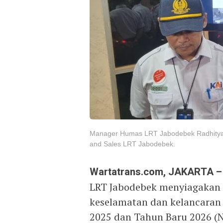
Manager Humas LRT Jabodebek Radhitya 
and Sales LRT Jabodebek.
Wartatrans.com, JAKARTA –
LRT Jabodebek menyiagakan 
keselamatan dan kelancaran
2025 dan Tahun Baru 2026 (N