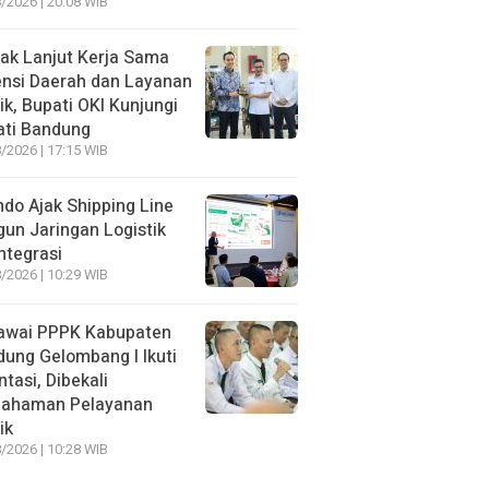
/2026 | 20:08 WIB
ak Lanjut Kerja Sama
nsi Daerah dan Layanan
ik, Bupati OKI Kunjungi
ati Bandung
/2026 | 17:15 WIB
ndo Ajak Shipping Line
un Jaringan Logistik
ntegrasi
/2026 | 10:29 WIB
awai PPPK Kabupaten
ung Gelombang I Ikuti
ntasi, Dibekali
ahaman Pelayanan
ik
/2026 | 10:28 WIB