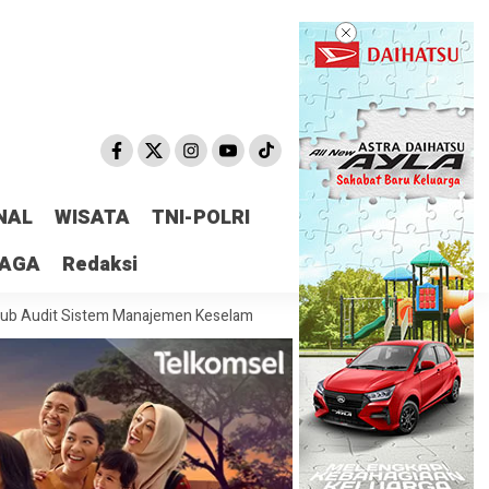
NAL
WISATA
TNI-POLRI
RAGA
Redaksi
 Sistem Manajemen Keselamatan
Resiliensi Garuda Diuji, Singapura j