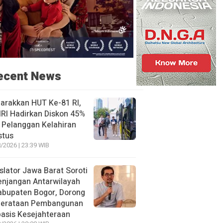
ecent News
arakkan HUT Ke-81 RI,
RI Hadirkan Diskon 45%
 Pelanggan Kelahiran
stus
/2026 | 23:39 WIB
slator Jawa Barat Soroti
enjangan Antarwilayah
abupaten Bogor, Dorong
erataan Pembangunan
asis Kesejahteraan