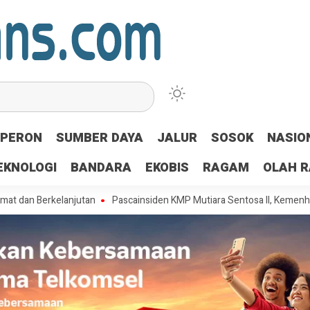
PERON
SUMBER DAYA
JALUR
SOSOK
NASIO
EKNOLOGI
BANDARA
EKOBIS
RAGAM
OLAH 
rkelanjutan
Pascainsiden KMP Mutiara Sentosa II, Kemenhub Audit