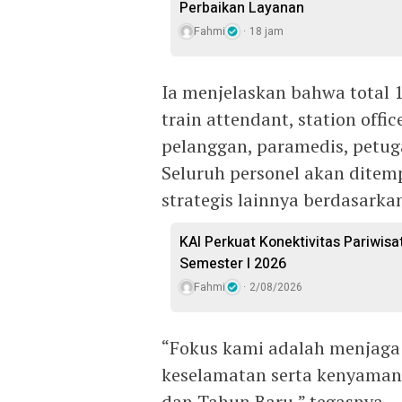
Perbaikan Layanan
Fahmi
18 jam
Ia menjelaskan bahwa total 1
train attendant, station offic
pelanggan, paramedis, petug
Seluruh personel akan ditempa
strategis lainnya berdasarka
KAI Perkuat Konektivitas Pariwis
Semester I 2026
Fahmi
2/08/2026
“Fokus kami adalah menjaga
keselamatan serta kenyaman
dan Tahun Baru,” tegasnya.