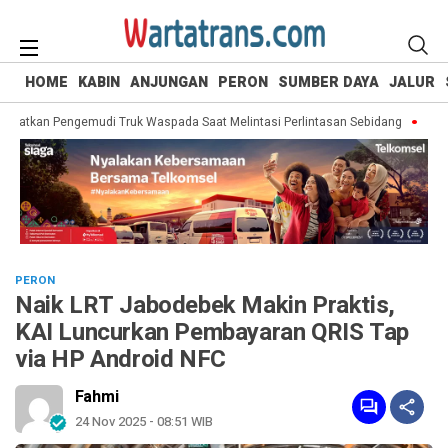
HOME
KABIN
ANJUNGAN
PERON
SUMBER DAYA
JALUR
ngatkan Pengemudi Truk Waspada Saat Melintasi Perlintasan Sebidang
Mengin
PERON
Naik LRT Jabodebek Makin Praktis,
KAI Luncurkan Pembayaran QRIS Tap
via HP Android NFC
Fahmi
24 Nov 2025 - 08:51 WIB