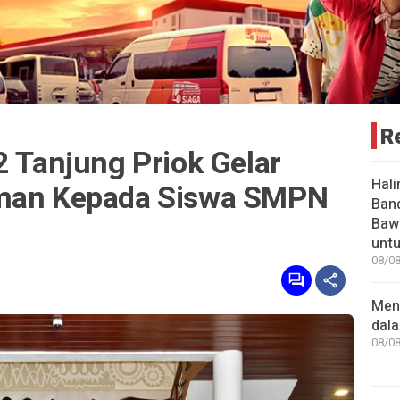
R
2 Tanjung Priok Gelar
Hali
iman Kepada Siswa SMPN
Ban
Baw
unt
08/08
Men
dal
08/08