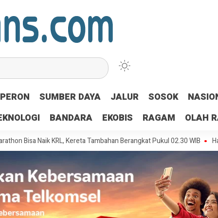
PERON
SUMBER DAYA
JALUR
SOSOK
NASIO
EKNOLOGI
BANDARA
EKOBIS
RAGAM
OLAH 
sa Naik KRL, Kereta Tambahan Berangkat Pukul 02.30 WIB
Halimah Mu