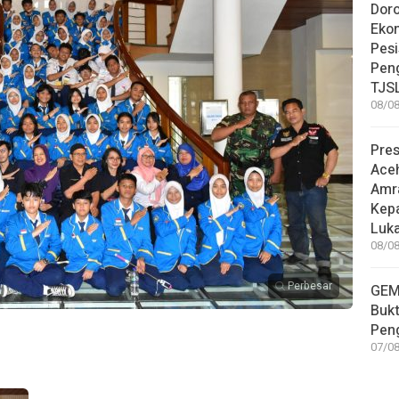
Dor
Eko
Pesi
Pen
TJS
08/08
Pre
Ace
Amr
Kep
Luka
08/08
Perbesar
GEM
Bukt
Pen
07/08