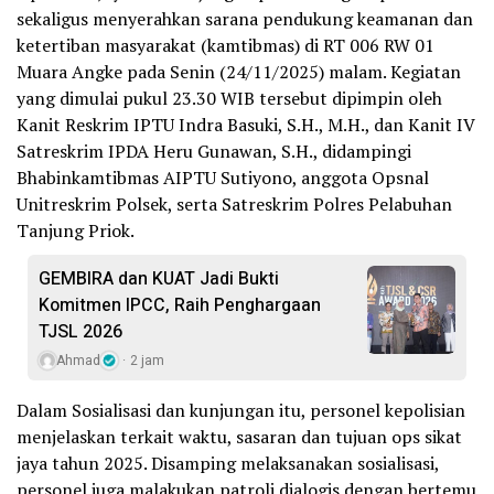
sekaligus menyerahkan sarana pendukung keamanan dan
ketertiban masyarakat (kamtibmas) di RT 006 RW 01
Muara Angke pada Senin (24/11/2025) malam. Kegiatan
yang dimulai pukul 23.30 WIB tersebut dipimpin oleh
Kanit Reskrim IPTU Indra Basuki, S.H., M.H., dan Kanit IV
Satreskrim IPDA Heru Gunawan, S.H., didampingi
Bhabinkamtibmas AIPTU Sutiyono, anggota Opsnal
Unitreskrim Polsek, serta Satreskrim Polres Pelabuhan
Tanjung Priok.
GEMBIRA dan KUAT Jadi Bukti
Komitmen IPCC, Raih Penghargaan
TJSL 2026
Ahmad
2 jam
Dalam Sosialisasi dan kunjungan itu, personel kepolisian
menjelaskan terkait waktu, sasaran dan tujuan ops sikat
jaya tahun 2025. Disamping melaksanakan sosialisasi,
personel juga malakukan patroli dialogis dengan bertemu