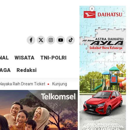
NAL
WISATA
TNI-POLRI
RAGA
Redaksi
 Dream Ticket
Kunjungi Warga Terdampak Longsor di Bintang, Irwandi 