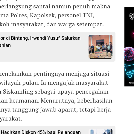
g berlangsung santai namun penuh makna
ama Polres, Kapolsek, personel TNI,
okoh masyarakat, dan warga setempat.
 di Bintang, Irwandi Yusuf Salurkan
anian
 menekankan pentingnya menjaga situasi
wilayah pulau. Ia mengajak masyarakat
n Siskamling sebagai upaya pencegahan
uan keamanan. Menurutnya, keberhasilan
ya tanggung jawab aparat, tetapi kerja
yarakat.
Hadirkan Diskon 45% bagi Pelanggan