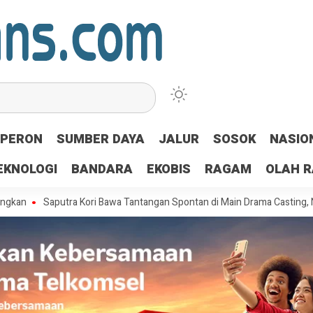
PERON
SUMBER DAYA
JALUR
SOSOK
NASIO
EKNOLOGI
BANDARA
EKOBIS
RAGAM
OLAH 
aputra Kori Bawa Tantangan Spontan di Main Drama Casting, Nayaka Raih