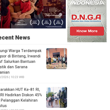
ecent News
jungi Warga Terdampak
sor di Bintang, Irwandi
f Salurkan Bantuan
stik dan Sarana
anian
/2026 | 10:23 WIB
arakkan HUT Ke-81 RI,
RI Hadirkan Diskon 45%
 Pelanggan Kelahiran
stus