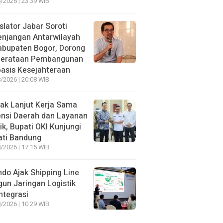
/2026 | 23:39 WIB
slator Jabar Soroti
enjangan Antarwilayah
abupaten Bogor, Dorong
erataan Pembangunan
asis Kesejahteraan
/2026 | 20:08 WIB
ak Lanjut Kerja Sama
nsi Daerah dan Layanan
ik, Bupati OKI Kunjungi
ati Bandung
/2026 | 17:15 WIB
ndo Ajak Shipping Line
un Jaringan Logistik
ntegrasi
/2026 | 10:29 WIB