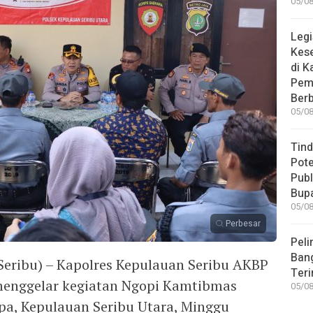
05/08
Legi
Kes
di K
Pem
Berb
05/08
Tind
Pote
Publ
Bup
05/08
Perbesar
Peli
Bang
eribu) – Kapolres Kepulauan Seribu AKBP
Teri
., menggelar kegiatan Ngopi Kamtibmas
05/08
pa, Kepulauan Seribu Utara, Minggu