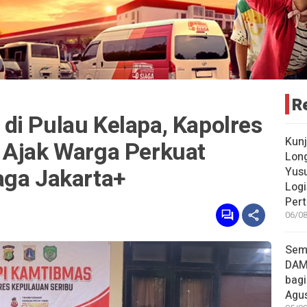
R
di Pulau Kelapa, Kapolres
Kun
 Ajak Warga Perkuat
Long
aga Jakarta+
Yusu
Logi
Pert
06/08
Sem
DAM
bagi
Agu