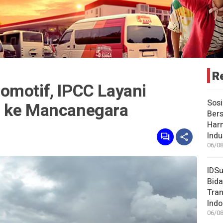
R
omotif, IPCC Layani
Sosi
U ke Mancanegara
Bers
Har
Indu
06/08
IDSu
Bida
Tran
Indo
06/08