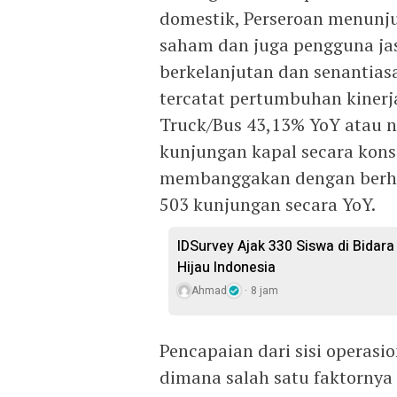
domestik, Perseroan menun
saham dan juga pengguna j
berkelanjutan dan senantia
tercatat pertumbuhan kinerja
Truck/Bus 43,13% YoY atau n
kunjungan kapal secara kons
membanggakan dengan berhas
503 kunjungan secara YoY.
IDSurvey Ajak 330 Siswa di Bidar
Hijau Indonesia
Ahmad
8 jam
Pencapaian dari sisi operasio
dimana salah satu faktornya