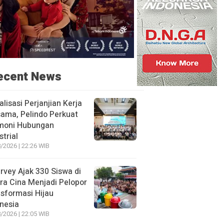
ecent News
alisasi Perjanjian Kerja
ama, Pelindo Perkuat
moni Hubungan
strial
/2026 | 22:26 WIB
rvey Ajak 330 Siswa di
ra Cina Menjadi Pelopor
sformasi Hijau
nesia
/2026 | 22:05 WIB