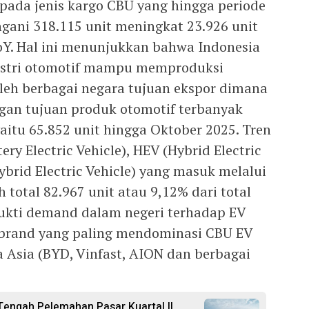
ada jenis kargo CBU yang hingga periode
gani 318.115 unit meningkat 23.926 unit
Y. Hal ini menunjukkan bahwa Indonesia
dustri otomotif mampu memproduksi
leh berbagai negara tujuan ekspor dimana
gan tujuan produk otomotif terbanyak
yaitu 65.852 unit hingga Oktober 2025. Tren
ry Electric Vehicle), HEV (Hybrid Electric
ybrid Electric Vehicle) yang masuk melalui
 total 82.967 unit atau 9,12% dari total
ukti demand dalam negeri terhadap EV
 brand yang paling mendominasi CBU EV
a Asia (BYD, Vinfast, AION dan berbagai
 Tengah Pelemahan Pasar Kuartal II