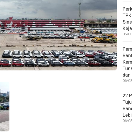
Perk
TPK
Sin
Keja
06/08
Pem
Bant
Kem
Perbesar
Tuna
dan 
06/08
22 
Tuju
Band
Lebi
06/08