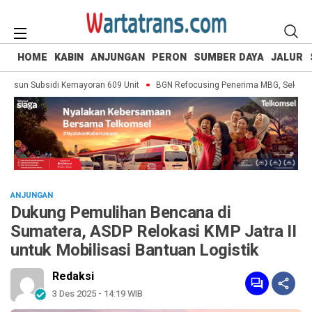
HOME
KABIN
ANJUNGAN
PERON
SUMBER DAYA
JALUR
un Subsidi Kemayoran 609 Unit
BGN Refocusing Penerima MBG, Sekolah Swas
ANJUNGAN
Dukung Pemulihan Bencana di
Sumatera, ASDP Relokasi KMP Jatra II
untuk Mobilisasi Bantuan Logistik
Redaksi
3 Des 2025 - 14:19 WIB