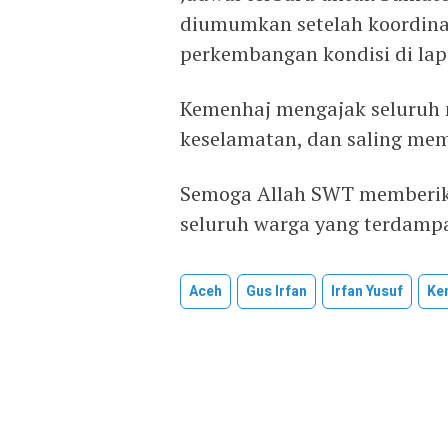
diumumkan setelah koordinas
perkembangan kondisi di la
Kemenhaj mengajak seluruh 
keselamatan, dan saling me
Semoga Allah SWT memberik
seluruh warga yang terdamp
Aceh
Gus Irfan
Irfan Yusuf
Ke