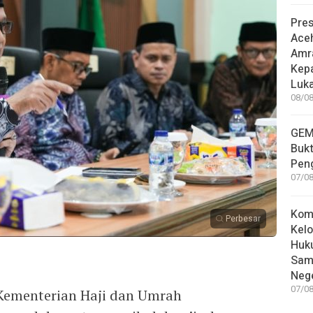
Pre
Ace
Amr
Kep
Luka
08/08
GEM
Bukt
Pen
07/08
Kom
Perbesar
Kelo
Huk
Sam
Nege
07/08
Kementerian Haji dan Umrah