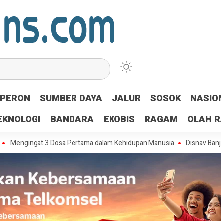
PERON
SUMBER DAYA
JALUR
SOSOK
NASIO
EKNOLOGI
BANDARA
EKOBIS
RAGAM
OLAH 
gat 3 Dosa Pertama dalam Kehidupan Manusia
Disnav Banjarmasin 