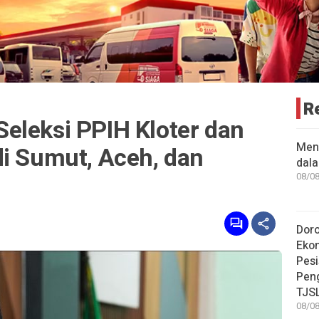
R
eleksi PPIH Kloter dan
Men
di Sumut, Aceh, dan
dal
08/08
Dor
Eko
Pesi
Pen
TJS
08/08