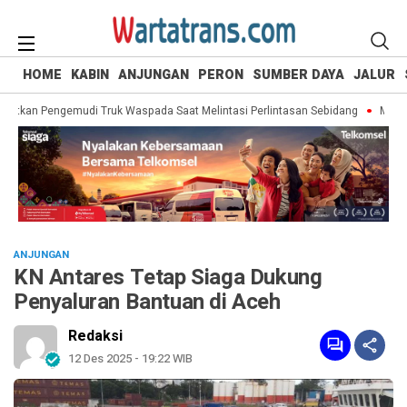
HOME
KABIN
ANJUNGAN
PERON
SUMBER DAYA
JALUR
atkan Pengemudi Truk Waspada Saat Melintasi Perlintasan Sebidang
Menging
ANJUNGAN
KN Antares Tetap Siaga Dukung
Penyaluran Bantuan di Aceh
Redaksi
12 Des 2025 - 19:22 WIB