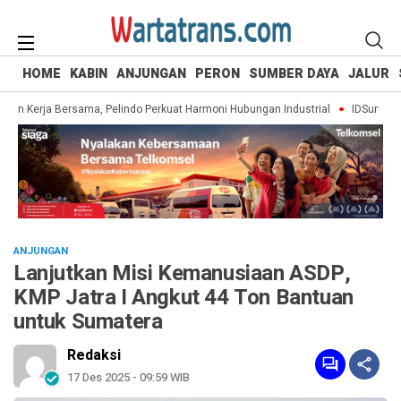
HOME
KABIN
ANJUNGAN
PERON
SUMBER DAYA
JALUR
an Kerja Bersama, Pelindo Perkuat Harmoni Hubungan Industrial
IDSurvey Ajak
ANJUNGAN
Lanjutkan Misi Kemanusiaan ASDP,
KMP Jatra I Angkut 44 Ton Bantuan
untuk Sumatera
Redaksi
17 Des 2025 - 09:59 WIB