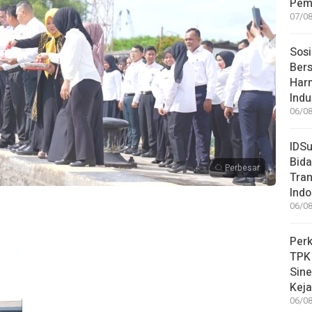
Pem
07/08
Sosi
Bers
Har
Indu
06/08
IDSu
Bida
Perbesar
Tran
Indo
06/08
Perk
TPK
Sin
Keja
06/08