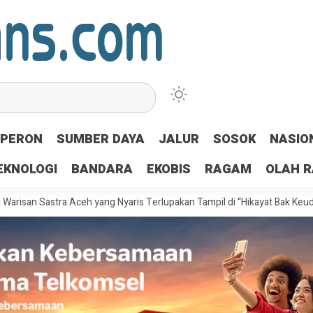
PERON
SUMBER DAYA
JALUR
SOSOK
NASIO
EKNOLOGI
BANDARA
EKOBIS
RAGAM
OLAH 
tra Aceh yang Nyaris Terlupakan Tampil di “Hikayat Bak Keude Kupi”