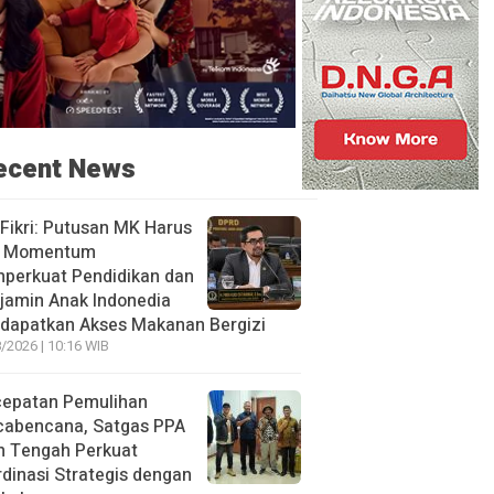
ecent News
 Fikri: Putusan MK Harus
i Momentum
perkuat Pendidikan dan
jamin Anak Indonedia
dapatkan Akses Makanan Bergizi
/2026 | 10:16 WIB
cepatan Pemulihan
cabencana, Satgas PPA
h Tengah Perkuat
dinasi Strategis dengan