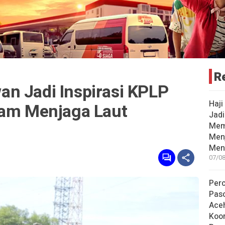
R
n Jadi Inspirasi KPLP
Haji
lam Menjaga Laut
Jad
Mem
Men
Men
07/08
Per
Pas
Ace
Koor