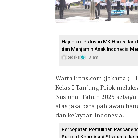
Haji Fikri: Putusan MK Harus Ja
dan Menjamin Anak Indonedia Me
Redaksi
3 jam
WartaTrans.com (Jakarta ) –
Kelas I Tanjung Priok melak
Nasional Tahun 2025 sebaga
atas jasa para pahlawan ban
dan kejayaan Indonesia.
Percepatan Pemulihan Pascabenc
Perkuat Koordinasi Strategis de