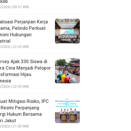
kab
/2026 | 09:51 WIB
alisasi Perjanjian Kerja
ama, Pelindo Perkuat
moni Hubungan
strial
/2026 | 22:26 WIB
rvey Ajak 330 Siswa di
ra Cina Menjadi Pelopor
sformasi Hijau
nesia
/2026 | 22:05 WIB
uat Mitigasi Risiko, IPC
 Resmi Perpanjang
ergi Hukum Bersama
ri Jakut
/2026 | 21:53 WIB