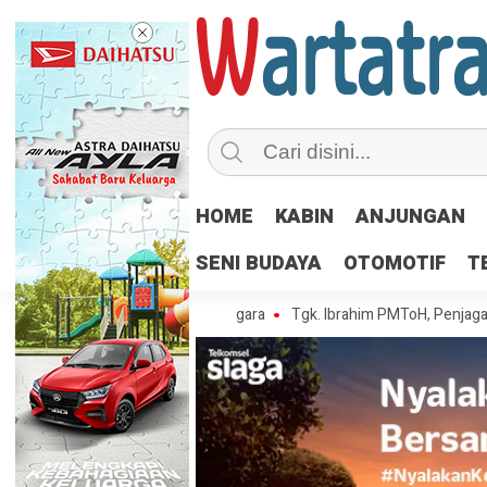
HOME
KABIN
ANJUNGAN
SENI BUDAYA
OTOMOTIF
T
ibuk Kedua di Asia Tenggara
Tgk. Ibrahim PMToH, Penjaga Warisan Sas