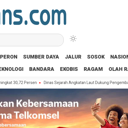
PERON
SUMBER DAYA
JALUR
SOSOK
NASIO
EKNOLOGI
BANDARA
EKOBIS
RAGAM
OLAH 
,72 Persen
Dinas Sejarah Angkatan Laut Dukung Pengembangan Film P