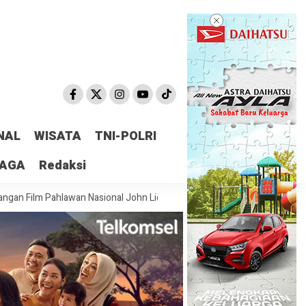
NAL
WISATA
TNI-POLRI
RAGA
Redaksi
ahlawan Nasional John Lie sebagai Diplomasi Budaya
Obligasi Rp5,2