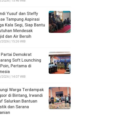
/2026 | 15:46 WIB
ndi Yusuf dan Steffy
ase Tampung Aspirasi
a Kala Segi, Siap Bantu
utuhan Mendesak
id dan Air Bersih
/2026 | 15:26 WIB
 Partai Demokrat
arang Soft Lounching
 Poin, Pertama di
nesia
/2026 | 14:07 WIB
jungi Warga Terdampak
sor di Bintang, Irwandi
f Salurkan Bantuan
stik dan Sarana
anian