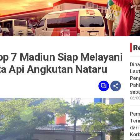
R
op 7 Madiun Siap Melayani
Dina
a Api Angkutan Nataru
Lau
Pen
Pahl
seba
06/08
Pem
Teri
dari
Korb