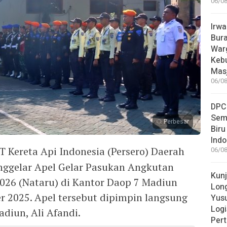
06/08
Irwa
Bur
Warg
Keb
Masj
06/08
DPC
Sem
Perbesar
Biru
Indo
T Kereta Api Indonesia (Persero) Daerah
06/08
nggelar Apel Gelar Pasukan Angkutan
Kun
026 (Nataru) di Kantor Daop 7 Madiun
Long
r 2025. Apel tersebut dipimpin langsung
Yusu
Logi
adiun, Ali Afandi.
Pert