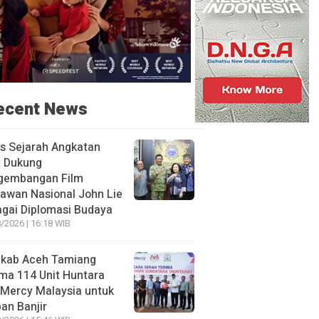
ecent News
s Sejarah Angkatan
t Dukung
gembangan Film
awan Nasional John Lie
gai Diplomasi Budaya
/2026 | 16:18 WIB
kab Aceh Tamiang
ma 114 Unit Huntara
 Mercy Malaysia untuk
an Banjir