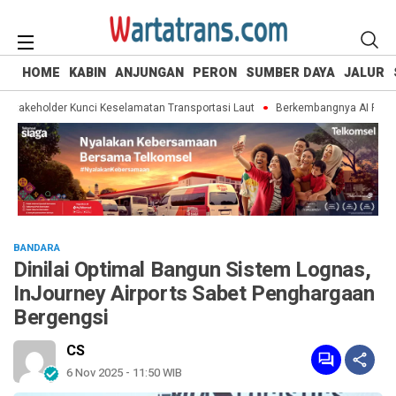
HOME
KABIN
ANJUNGAN
PERON
SUMBER DAYA
JALUR
Stakeholder Kunci Keselamatan Transportasi Laut
Berkembangnya AI Pacu Ke
BANDARA
Dinilai Optimal Bangun Sistem Lognas,
InJourney Airports Sabet Penghargaan
Bergengsi
CS
6 Nov 2025 - 11:50 WIB