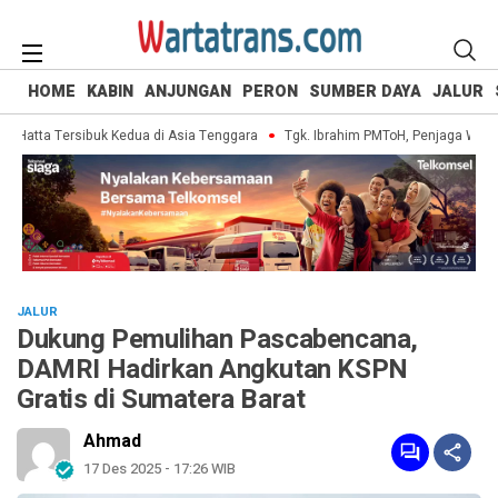
HOME
KABIN
ANJUNGAN
PERON
SUMBER DAYA
JALUR
atta Tersibuk Kedua di Asia Tenggara
Tgk. Ibrahim PMToH, Penjaga Warisan 
JALUR
Dukung Pemulihan Pascabencana,
DAMRI Hadirkan Angkutan KSPN
Gratis di Sumatera Barat
Ahmad
17 Des 2025 - 17:26 WIB