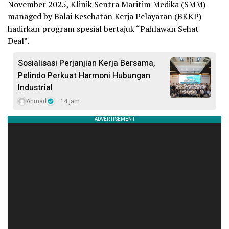
November 2025, Klinik Sentra Maritim Medika (SMM)
managed by Balai Kesehatan Kerja Pelayaran (BKKP)
hadirkan program spesial bertajuk “Pahlawan Sehat
Deal”.
Sosialisasi Perjanjian Kerja Bersama,
Pelindo Perkuat Harmoni Hubungan
Industrial
Ahmad
14 jam