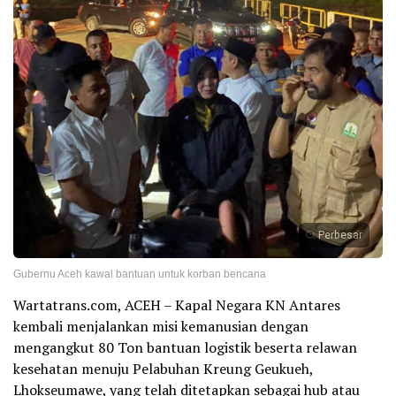
Perbesar
Gubernu Aceh kawal bantuan untuk korban bencana
Wartatrans.com, ACEH – Kapal Negara KN Antares
kembali menjalankan misi kemanusian dengan
mengangkut 80 Ton bantuan logistik beserta relawan
kesehatan menuju Pelabuhan Kreung Geukueh,
Lhokseumawe, yang telah ditetapkan sebagai hub atau