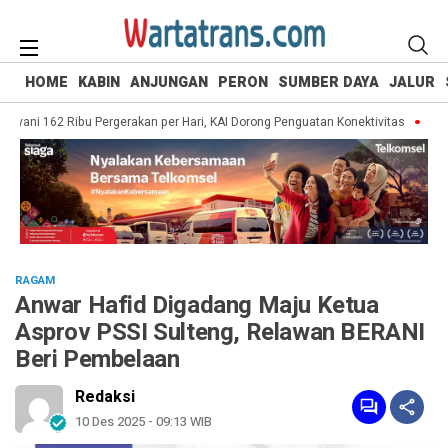
HOME
KABIN
ANJUNGAN
PERON
SUMBER DAYA
JALUR
ani 162 Ribu Pergerakan per Hari, KAI Dorong Penguatan Konektivitas
Angkuta
RAGAM
Anwar Hafid Digadang Maju Ketua
Asprov PSSI Sulteng, Relawan BERANI
Beri Pembelaan
Redaksi
10 Des 2025 - 09:13 WIB