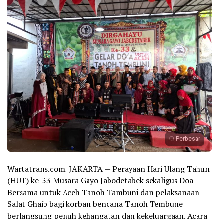
Perbesar
Wartatrans.com, JAKARTA — Perayaan Hari Ulang Tahun
(HUT) ke-33 Musara Gayo Jabodetabek sekaligus Doa
Bersama untuk Aceh Tanoh Tambuni dan pelaksanaan
Salat Ghaib bagi korban bencana Tanoh Tembune
berlangsung penuh kehangatan dan kekeluargaan. Acara