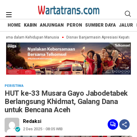
HOME
KABIN
ANJUNGAN
PERON
SUMBER DAYA
JALUR
tama dalam Kehidupan Manusia
Disnav Banjarmasin Apresiasi Kepatuhan Pe
PERISTIWA
HUT ke-33 Musara Gayo Jabodetabek
Berlangsung Khidmat, Galang Dana
untuk Bencana Aceh
Redaksi
2 Des 2025 - 08:05 WIB