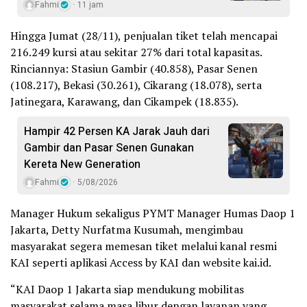
Fahmi
11 jam
Hingga Jumat (28/11), penjualan tiket telah mencapai
216.249 kursi atau sekitar 27% dari total kapasitas.
Rinciannya: Stasiun Gambir (40.858), Pasar Senen
(108.217), Bekasi (30.261), Cikarang (18.078), serta
Jatinegara, Karawang, dan Cikampek (18.835).
Hampir 42 Persen KA Jarak Jauh dari
Gambir dan Pasar Senen Gunakan
Kereta New Generation
Fahmi
5/08/2026
Manager Hukum sekaligus PYMT Manager Humas Daop 1
Jakarta, Detty Nurfatma Kusumah, mengimbau
masyarakat segera memesan tiket melalui kanal resmi
KAI seperti aplikasi Access by KAI dan website kai.id.
“KAI Daop 1 Jakarta siap mendukung mobilitas
masyarakat selama masa libur dengan layanan yang