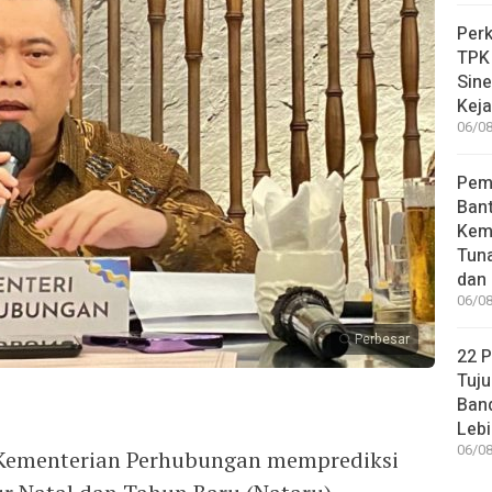
Perk
TPK
Sin
Keja
06/08
Pem
Bant
Kem
Tuna
dan 
06/08
Perbesar
22 
Tuju
Band
Lebi
06/08
 Kementerian Perhubungan memprediksi