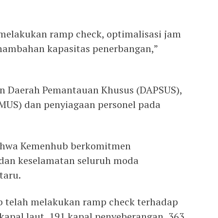
melakukan ramp check, optimalisasi jam
enambahan kapasitas penerbangan,”
pkan Daerah Pemantauan Khusus (DAPSUS),
AMUS) dan penyiagaan personel pada
ahwa Kemenhub berkomitmen
dan keselamatan seluruh moda
taru.
b telah melakukan ramp check terhadap
kapal laut, 191 kapal penyeberangan, 363