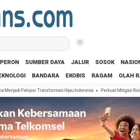
PERON
SUMBER DAYA
JALUR
SOSOK
NASIO
EKNOLOGI
BANDARA
EKOBIS
RAGAM
OLAH 
 Pelopor Transformasi Hijau Indonesia
Perkuat Mitigasi Risiko, IPC T