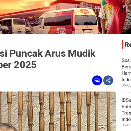
R
si Puncak Arus Mudik
Sosi
ber 2025
Bers
Har
Indu
06/08
IDSu
Bida
Tran
Indo
06/08