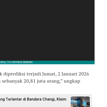
 diprediksi terjadi Jumat, 2 Januari 2026
 sebanyak 20,81 juta orang,” ungkap
g Terlantar di Bandara Changi, Klaim