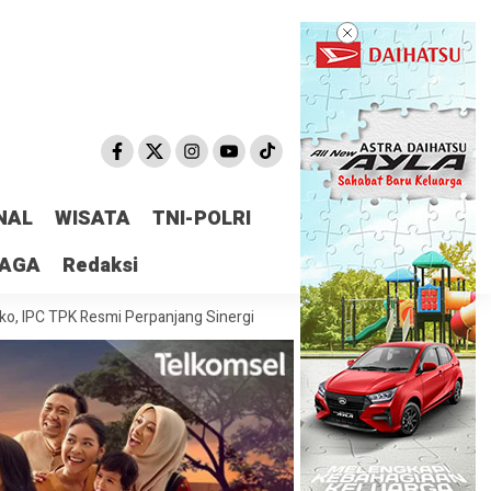
NAL
WISATA
TNI-POLRI
RAGA
Redaksi
PK Resmi Perpanjang Sinergi Hukum Bersama Kejari Jakut
Pemerintah A