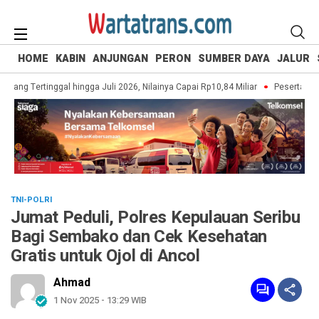
HOME
KABIN
ANJUNGAN
PERON
SUMBER DAYA
JALUR
ang Tertinggal hingga Juli 2026, Nilainya Capai Rp10,84 Miliar
Peserta UI Gr
TNI-POLRI
Jumat Peduli, Polres Kepulauan Seribu
Bagi Sembako dan Cek Kesehatan
Gratis untuk Ojol di Ancol
Ahmad
1 Nov 2025 - 13:29 WIB