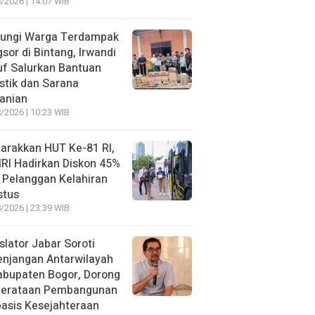
/2026 | 14:07 WIB
jungi Warga Terdampak
sor di Bintang, Irwandi
f Salurkan Bantuan
stik dan Sarana
anian
/2026 | 10:23 WIB
arakkan HUT Ke-81 RI,
RI Hadirkan Diskon 45%
 Pelanggan Kelahiran
stus
/2026 | 23:39 WIB
slator Jabar Soroti
enjangan Antarwilayah
abupaten Bogor, Dorong
erataan Pembangunan
asis Kesejahteraan