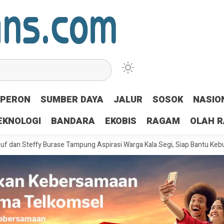
PERON
SUMBER DAYA
JALUR
SOSOK
NASIO
EKNOLOGI
BANDARA
EKOBIS
RAGAM
OLAH 
ffy Burase Tampung Aspirasi Warga Kala Segi, Siap Bantu Kebutuhan Men