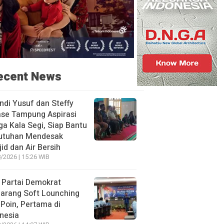
ecent News
ndi Yusuf dan Steffy
ase Tampung Aspirasi
a Kala Segi, Siap Bantu
utuhan Mendesak
id dan Air Bersih
/2026 | 15:26 WIB
 Partai Demokrat
arang Soft Lounching
 Poin, Pertama di
nesia