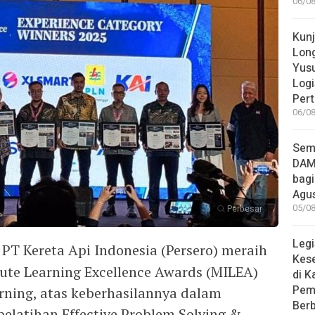
06/08
Kun
Long
Yusu
Logi
Pert
06/08
Sem
DAM
bagi
Agu
05/08
Perbesar
Legi
PT Kereta Api Indonesia (Persero) meraih
Kes
ute Learning Excellence Awards (MILEA)
di K
Pem
rning, atas keberhasilannya dalam
Berb
latihan Effective Problem Solving &