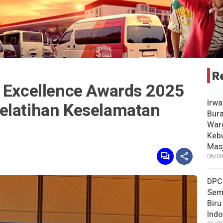
R
g Excellence Awards 2025
Irwa
elatihan Keselamatan
Bur
Warg
Keb
Masj
06/08
DPC
Sem
Biru
Indo