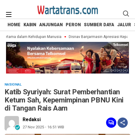
HOME
KABIN
ANJUNGAN
PERON
SUMBER DAYA
JALUR
ertama dalam Kehidupan Manusia
Disnav Banjarmasin Apresiasi Kepatuhan
NASIONAL
Katib Syuriyah: Surat Pemberhantian
Ketum Sah, Kepemimpinan PBNU Kini
di Tangan Rais Aam
Redaksi
27 Nov 2025 - 16:51 WIB