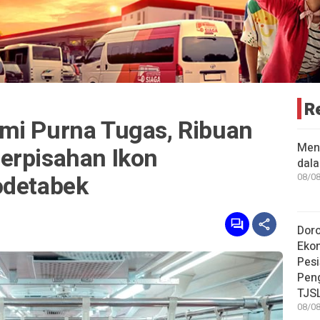
R
mi Purna Tugas, Ribuan
Men
erpisahan Ikon
dal
odetabek
08/08
Dor
Eko
Pesi
Pen
TJS
08/08