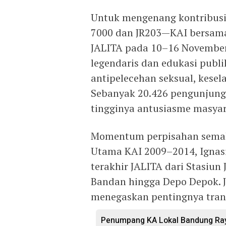
Untuk mengenang kontribusi 
7000 dan JR203—KAI bersam
JALITA pada 10–16 November
legendaris dan edukasi publi
antipelecehan seksual, kese
Sebanyak 20.426 pengunjung
tingginya antusiasme masyar
Momentum perpisahan semaki
Utama KAI 2009–2014, Ignas
terakhir JALITA dari Stasiu
Bandan hingga Depo Depok. 
menegaskan pentingnya trans
Penumpang KA Lokal Bandung Ray