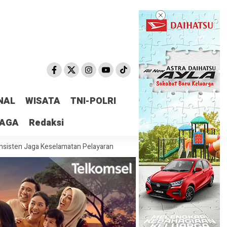
NAL
WISATA
TNI-POLRI
RAGA
Redaksi
ga Keselamatan Pelayaran
Dorong Kemandirian Ekonomi Masyarakat P