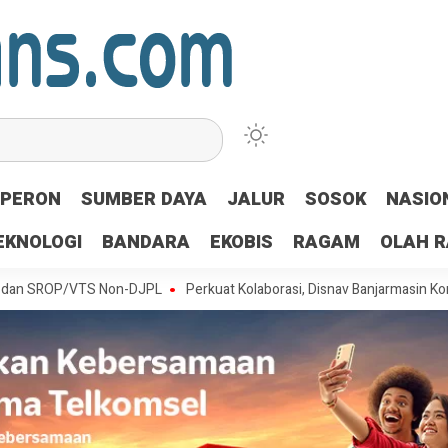
PERON
SUMBER DAYA
JALUR
SOSOK
NASIO
EKNOLOGI
BANDARA
EKOBIS
RAGAM
OLAH 
P/VTS Non-DJPL
Perkuat Kolaborasi, Disnav Banjarmasin Konsisten Ja