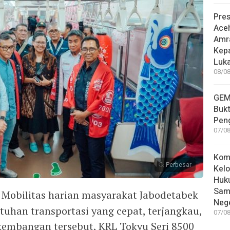
Pre
Ace
Amr
Kep
Luka
08/08
GEM
Bukt
Pen
07/08
Kom
Perbesar
Kelo
Huk
Sam
Mobilitas harian masyarakat Jabodetabek
Nege
tuhan transportasi yang cepat, terjangkau,
07/08
rkembangan tersebut, KRL Tokyu Seri 8500