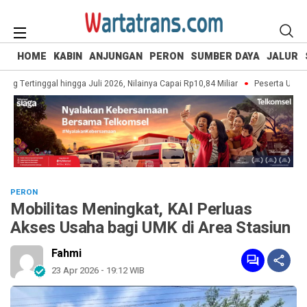
HOME
KABIN
ANJUNGAN
PERON
SUMBER DAYA
JALUR
g Tertinggal hingga Juli 2026, Nilainya Capai Rp10,84 Miliar
Peserta UI Green
PERON
Mobilitas Meningkat, KAI Perluas
Akses Usaha bagi UMK di Area Stasiun
Fahmi
23 Apr 2026 - 19:12 WIB