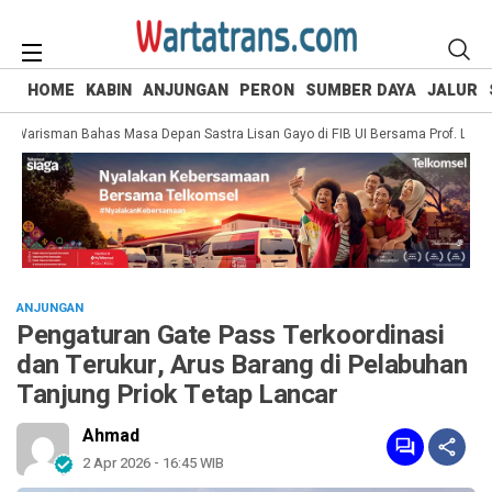
HOME
KABIN
ANJUNGAN
PERON
SUMBER DAYA
JALUR
arisman Bahas Masa Depan Sastra Lisan Gayo di FIB UI Bersama Prof. Lily
S
ANJUNGAN
Pengaturan Gate Pass Terkoordinasi
dan Terukur, Arus Barang di Pelabuhan
Tanjung Priok Tetap Lancar
Ahmad
2 Apr 2026 - 16:45 WIB