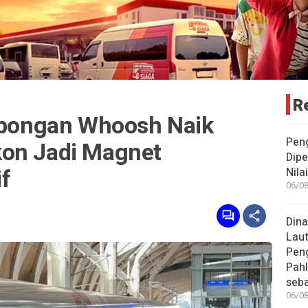
R
ongan Whoosh Naik
Pen
kon Jadi Magnet
Dipe
if
Nila
06/08
Dina
Lau
Pen
Pahl
seba
06/08