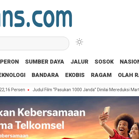
PERON
SUMBER DAYA
JALUR
SOSOK
NASIO
EKNOLOGI
BANDARA
EKOBIS
RAGAM
OLAH 
en
Judul Film “Pasukan 1000 Janda” Dinilai Mereduksi Martabat Laks