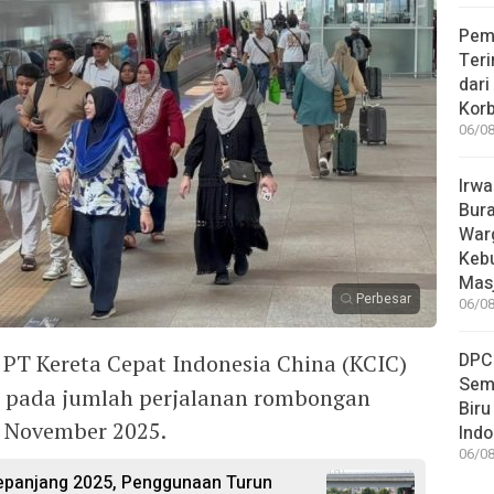
Pem
Teri
dari
Korb
06/08
Irwa
Bur
Warg
Keb
Masj
Perbesar
06/08
DPC
PT Kereta Cepat Indonesia China (KCIC)
Sem
n pada jumlah perjalanan rombongan
Biru
 November 2025.
Indo
06/08
Sepanjang 2025, Penggunaan Turun