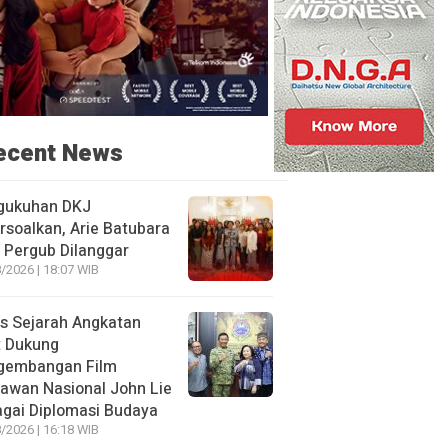
ecent News
gukuhan DKJ
rsoalkan, Arie Batubara
i Pergub Dilanggar
/2026 | 18:07 WIB
s Sejarah Angkatan
t Dukung
gembangan Film
awan Nasional John Lie
gai Diplomasi Budaya
/2026 | 16:18 WIB