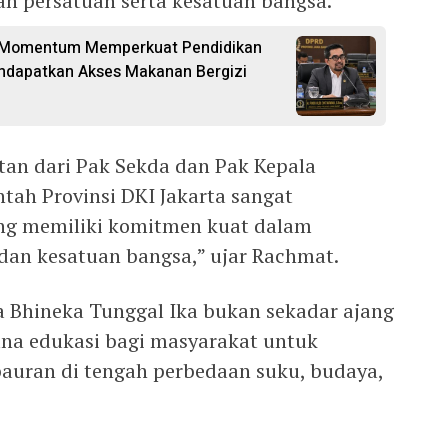
 persatuan serta kesatuan bangsa.
di Momentum Memperkuat Pendidikan
ndapatkan Akses Makanan Bergizi
n dari Pak Sekda dan Pak Kepala
ah Provinsi DKI Jakarta sangat
ng memiliki komitmen kuat dalam
an kesatuan bangsa,” ujar Rachmat.
 Bhineka Tunggal Ika bukan sekadar ajang
ana edukasi bagi masyarakat untuk
uran di tengah perbedaan suku, budaya,