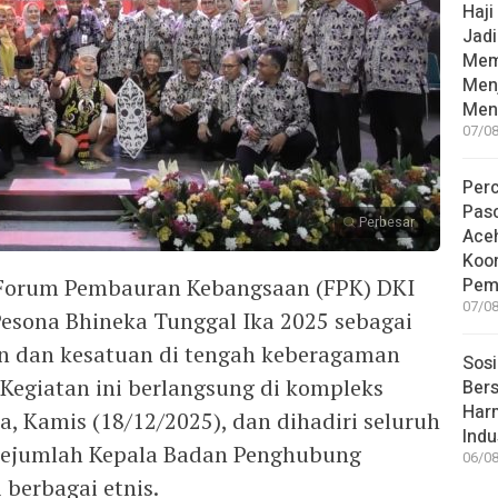
Haji
Jad
Mem
Men
Men
07/08
Per
Pas
Perbesar
Ace
Koor
 Forum Pembauran Kebangsaan (FPK) DKI
Pem
07/08
Pesona Bhineka Tunggal Ika 2025 sebagai
 dan kesatuan di tengah keberagaman
Sosi
 Kegiatan ini berlangsung di kompleks
Bers
Har
a, Kamis (18/12/2025), dan dihadiri seluruh
Indu
 sejumlah Kepala Badan Penghubung
06/08
 berbagai etnis.