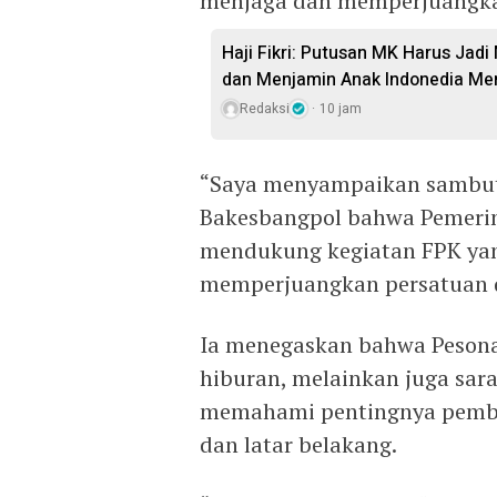
menjaga dan memperjuangkan
Haji Fikri: Putusan MK Harus Ja
dan Menjamin Anak Indonedia Me
Redaksi
10 jam
“Saya menyampaikan sambuta
Bakesbangpol bahwa Pemerint
mendukung kegiatan FPK ya
memperjuangkan persatuan d
Ia menegaskan bahwa Pesona
hiburan, melainkan juga sar
memahami pentingnya pemba
dan latar belakang.