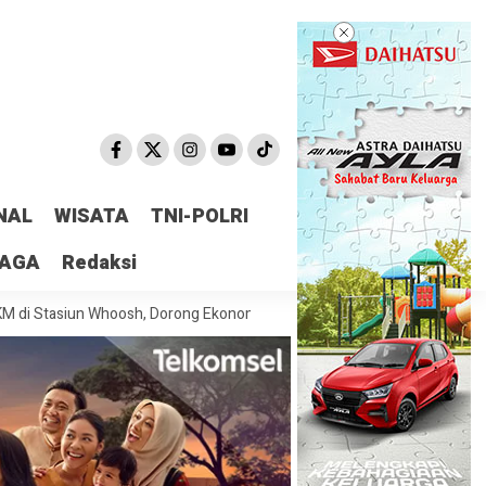
NAL
WISATA
TNI-POLRI
RAGA
Redaksi
un Whoosh, Dorong Ekonomi Lokal dan Perluas Akses Pasar
Penumpan