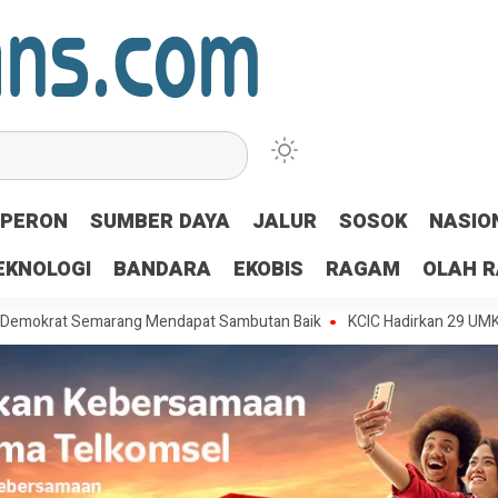
PERON
SUMBER DAYA
JALUR
SOSOK
NASIO
EKNOLOGI
BANDARA
EKOBIS
RAGAM
OLAH 
at Semarang Mendapat Sambutan Baik
KCIC Hadirkan 29 UMKM di Stasi