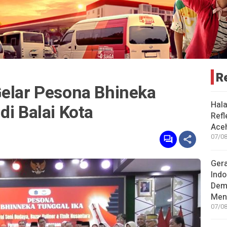
R
Gelar Pesona Bhineka
Hal
di Balai Kota
Refl
Aceh
07/08
Gera
Indo
Dem
Men
07/08