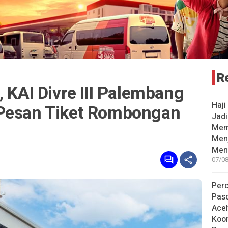
R
, KAI Divre III Palembang
Haji
 Pesan Tiket Rombongan
Jad
Mem
Men
Men
07/08
Per
Pas
Ace
Koor