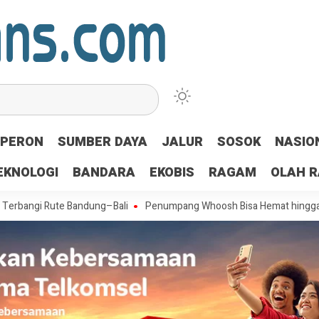
PERON
SUMBER DAYA
JALUR
SOSOK
NASIO
EKNOLOGI
BANDARA
EKOBIS
RAGAM
OLAH 
Rute Bandung–Bali
Penumpang Whoosh Bisa Hemat hingga Rp1,5 Juta