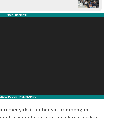
elalu menyaksikan banyak rombongan
munitas yang bepergian untuk merayakan