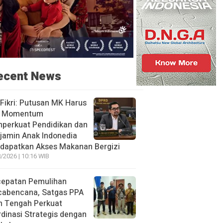
ecent News
 Fikri: Putusan MK Harus
i Momentum
perkuat Pendidikan dan
jamin Anak Indonedia
dapatkan Akses Makanan Bergizi
/2026 | 10:16 WIB
cepatan Pemulihan
cabencana, Satgas PPA
h Tengah Perkuat
dinasi Strategis dengan