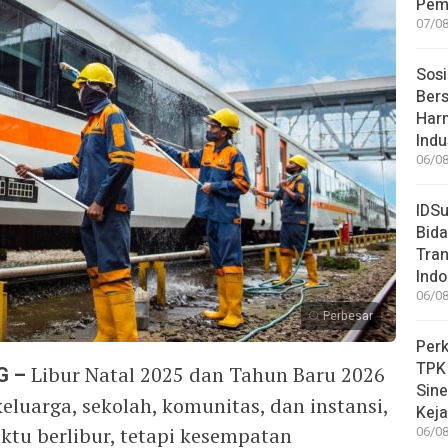
Pem
07/08
Sosi
Bers
Har
Indu
06/08
IDSu
Bida
Tran
Indo
06/08
Perbesar
Perk
TPK
G –
Libur Natal 2025 dan Tahun Baru 2026
Sin
eluarga, sekolah, komunitas, dan instansi,
Keja
ktu berlibur, tetapi kesempatan
06/08