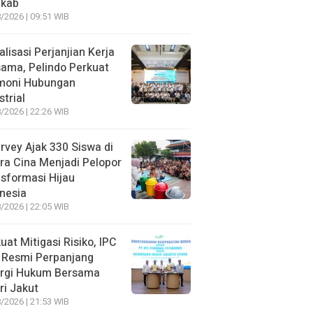
kab
/2026 | 09:51 WIB
alisasi Perjanjian Kerja
ama, Pelindo Perkuat
moni Hubungan
strial
/2026 | 22:26 WIB
rvey Ajak 330 Siswa di
ra Cina Menjadi Pelopor
sformasi Hijau
nesia
/2026 | 22:05 WIB
uat Mitigasi Risiko, IPC
 Resmi Perpanjang
ergi Hukum Bersama
ri Jakut
/2026 | 21:53 WIB