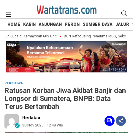
HOME
KABIN
ANJUNGAN
PERON
SUMBER DAYA
JALUR
n Subsidi Kemayoran 609 Unit
BGN Refocusing Penerima MBG, Sekolah Swast
PERISTIWA
Ratusan Korban Jiwa Akibat Banjir dan
Longsor di Sumatera, BNPB: Data
Terus Bertambah
Redaksi
30 Nov 2025 - 12:48 WIB