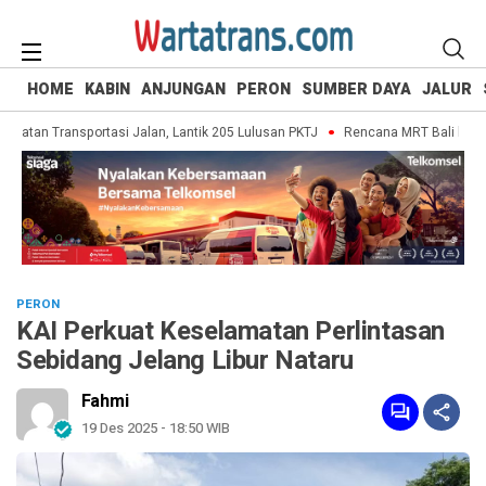
HOME
KABIN
ANJUNGAN
PERON
SUMBER DAYA
JALUR
an Transportasi Jalan, Lantik 205 Lulusan PKTJ
Rencana MRT Bali bakal jad
PERON
KAI Perkuat Keselamatan Perlintasan
Sebidang Jelang Libur Nataru
Fahmi
19 Des 2025 - 18:50 WIB