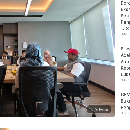
Dor
Eko
Pesi
Pen
TJS
08/08
Pre
Ace
Amr
Kep
Luka
08/08
GEM
Bukt
Pen
Perbesar
07/08