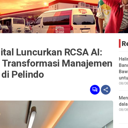
R
gital Luncurkan RCSA AI:
Hali
 Transformasi Manajemen
Ban
 di Pelindo
Baw
unt
08/08
Men
dal
08/08