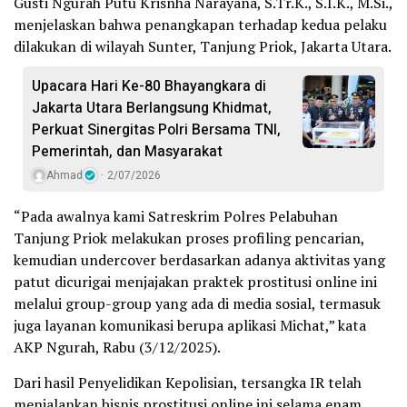
Gusti Ngurah Putu Krisnha Narayana, S.Tr.K., S.I.K., M.Si.,
menjelaskan bahwa penangkapan terhadap kedua pelaku
dilakukan di wilayah Sunter, Tanjung Priok, Jakarta Utara.
Upacara Hari Ke-80 Bhayangkara di
Jakarta Utara Berlangsung Khidmat,
Perkuat Sinergitas Polri Bersama TNI,
Pemerintah, dan Masyarakat
Ahmad
2/07/2026
“Pada awalnya kami Satreskrim Polres Pelabuhan
Tanjung Priok melakukan proses profiling pencarian,
kemudian undercover berdasarkan adanya aktivitas yang
patut dicurigai menjajakan praktek prostitusi online ini
melalui group-group yang ada di media sosial, termasuk
juga layanan komunikasi berupa aplikasi Michat,” kata
AKP Ngurah, Rabu (3/12/2025).
Dari hasil Penyelidikan Kepolisian, tersangka IR telah
menjalankan bisnis prostitusi online ini selama enam