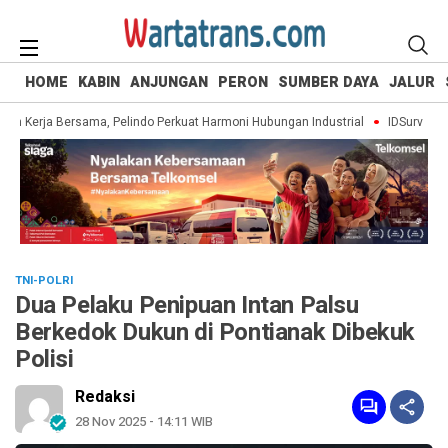
HOME
KABIN
ANJUNGAN
PERON
SUMBER DAYA
JALUR
an Kerja Bersama, Pelindo Perkuat Harmoni Hubungan Industrial
IDSurvey Ajak
TNI-POLRI
Dua Pelaku Penipuan Intan Palsu
Berkedok Dukun di Pontianak Dibekuk
Polisi
Redaksi
28 Nov 2025 - 14:11 WIB