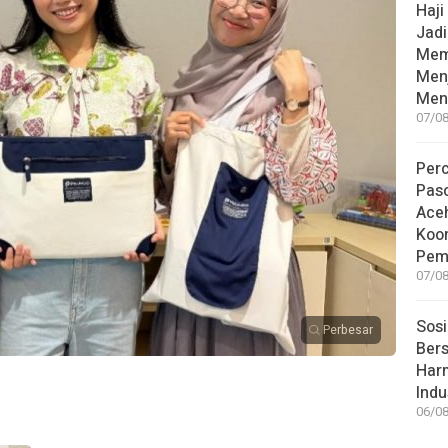
Haji
Jad
Mem
Men
Men
07/08
Per
Pas
Ace
Koor
Pem
07/08
Sosi
Perbesar
Bers
Har
Indu
06/08