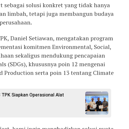
 sebagai solusi konkret yang tidak hanya
gan limbah, tetapi juga membangun budaya
 perusahaan.
TPK, Daniel Setiawan, mengatakan program
lementasi komitmen Environmental, Social,
ahaan sekaligus mendukung pencapaian
ls (SDGs), khususnya poin 12 mengenai
 Production serta poin 13 tentang Climate
C TPK Siapkan Operasional Alat
ject, kami ingin menghadirkan solusi nyata