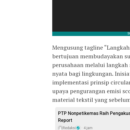
Mengusung tagline “Langkah 
bertujuan membudayakan sust
perusahaan melalui langka
nyata bagi lingkungan. Inisi
implementasi prinsip circula
upaya pengurangan emisi sc
material tekstil yang sebelu
PTP Nonpetikemas Raih Pengakuan
Report
Redaksi
4 jam