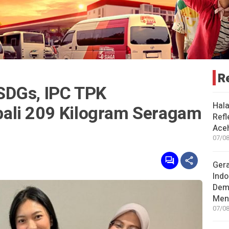
R
SDGs, IPC TPK
Hal
ali 209 Kilogram Seragam
Refl
Aceh
07/08
Gera
Indo
Dem
Men
07/08