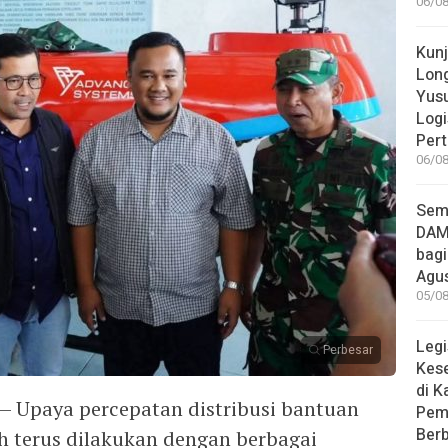
06/08
Kun
Long
Yusu
Logi
Pert
06/08
Sem
DAM
bagi
Agu
05/08
Legi
Perbesar
Kes
di K
Upaya percepatan distribusi bantuan
Pem
Berb
 terus dilakukan dengan berbagai