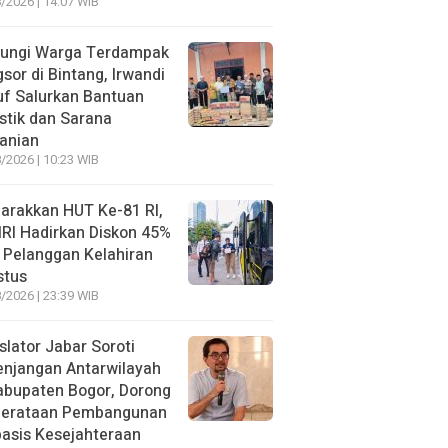
/2026 | 14:07 WIB
jungi Warga Terdampak
sor di Bintang, Irwandi
f Salurkan Bantuan
stik dan Sarana
anian
/2026 | 10:23 WIB
arakkan HUT Ke-81 RI,
RI Hadirkan Diskon 45%
 Pelanggan Kelahiran
stus
/2026 | 23:39 WIB
slator Jabar Soroti
enjangan Antarwilayah
abupaten Bogor, Dorong
erataan Pembangunan
asis Kesejahteraan