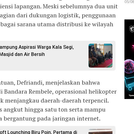
05/08
siensi lapangan. Meski sebelumnya dua unit
agian dari dukungan logistik, penggunaan
sebagai sarana utama distribusi ke wilayah
Tampung Aspirasi Warga Kala Segi,
asjid dan Air Bersih
tuan, Defriandi, menjelaskan bahwa
i Bandara Rembele, operasional helikopter
ntuk menjangkau daerah-daerah terpencil.
as angkut hingga satu ton serta mampu
a bergantung pada jaringan internet.
ft Lounching Biru Poin, Pertama di