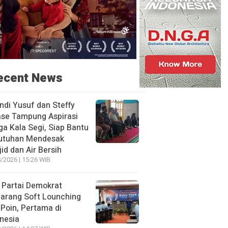
ecent News
ndi Yusuf dan Steffy
ase Tampung Aspirasi
a Kala Segi, Siap Bantu
utuhan Mendesak
id dan Air Bersih
/2026 | 15:26 WIB
 Partai Demokrat
arang Soft Lounching
 Poin, Pertama di
nesia