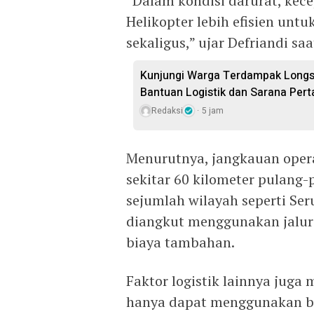
“Dalam kondisi darurat, kece
Helikopter lebih efisien un
sekaligus,” ujar Defriandi sa
Kunjungi Warga Terdampak Longsor
Bantuan Logistik dan Sarana Pert
Redaksi
5 jam
Menurutnya, jangkauan operas
sekitar 60 kilometer pulang-
sejumlah wilayah seperti Ser
diangkut menggunakan jalur
biaya tambahan.
Faktor logistik lainnya juga
hanya dapat menggunakan ba