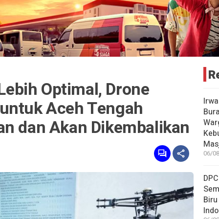
R
 Lebih Optimal, Drone
Irwa
 untuk Aceh Tengah
Bur
an dan Akan Dikembalikan
Warg
Keb
Masj
06/08
DPC
Sem
Biru
Indo