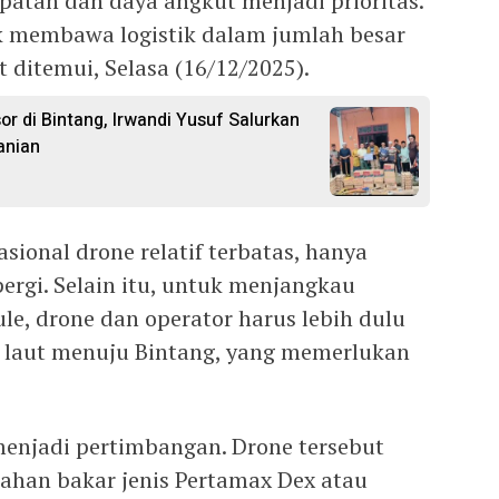
patan dan daya angkut menjadi prioritas.
tuk membawa logistik dalam jumlah besar
at ditemui, Selasa (16/12/2025).
 di Bintang, Irwandi Yusuf Salurkan
anian
ional drone relatif terbatas, hanya
pergi. Selain itu, untuk menjangkau
ule, drone dan operator harus lebih dulu
 laut menuju Bintang, yang memerlukan
 menjadi pertimbangan. Drone tersebut
han bakar jenis Pertamax Dex atau