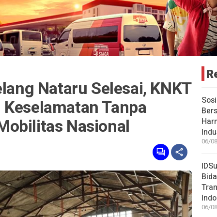
R
elang Nataru Selesai, KNKT
Sosi
n Keselamatan Tanpa
Bers
obilitas Nasional
Har
Indu
06/08
IDSu
Bida
Tran
Indo
06/08