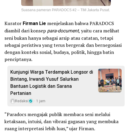
Suasana pameran PARADOCS #2 – TIM Jakarta Pusat.
Kurator
Firman Lie
menjelaskan bahwa PARADOCS
diambil dari konsep
para-document
, yaitu cara melihat
seni bukan hanya sebagai arsip atau catatan, tetapi
sebagai peristiwa yang terus bergerak dan bernegosiasi
dengan konteks sosial, budaya, politik, hingga batin
penciptanya.
Kunjungi Warga Terdampak Longsor di
Bintang, Irwandi Yusuf Salurkan
Bantuan Logistik dan Sarana
Pertanian
Redaksi
1 jam
“Paradocs mengajak publik membaca seni melalui
ketaksaan, intuisi, dan vibrasi gagasan yang membuka
ruang interpretasi lebih luas,” ujar Firman.