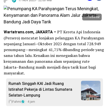
17 Nov 2025 - 22:03 WIB
Perbesar
Wartatrans.com, JAKARTA –
PT Kereta Api Indonesia
(Persero) mencatat lonjakan pelanggan KA Parahyangan
sepanjang Januari–Oktober 2025 dengan total 728.949
penumpang—meningkat 41,75% dibanding periode yang
sama tahun lalu. Kenaikan ini menegaskan bahwa
kenyamanan dan panorama alam sepanjang rute
Jakarta–Bandung masih menjadi daya tarik kuat bagi
masyarakat.
Rumah Singgah KAI Jadi Ruang
Istirahat Pekerja di Lintas Sumatera
Selatan-Lampung
Fahmi
4 jam