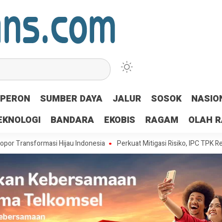
PERON
SUMBER DAYA
JALUR
SOSOK
NASIO
EKNOLOGI
BANDARA
EKOBIS
RAGAM
OLAH 
ormasi Hijau Indonesia
Perkuat Mitigasi Risiko, IPC TPK Resmi Perpa