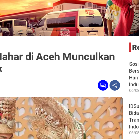
R
Mahar di Aceh Munculkan
Sosi
k
Bers
Har
Indu
06/08
IDSu
Bida
Tran
Indo
06/08