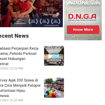
ecent News
alisasi Perjanjian Kerja
ama, Pelindo Perkuat
moni Hubungan
strial
/2026 | 22:26 WIB
rvey Ajak 330 Siswa di
ra Cina Menjadi Pelopor
sformasi Hijau
nesia
/2026 | 22:05 WIB