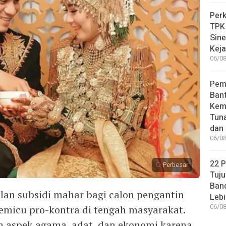
Perk
TPK
Sin
Keja
06/08
Pem
Bant
Kem
Tuna
dan 
06/08
22 
Perbesar
Tuju
Band
an subsidi mahar bagi calon pengantin
Lebi
06/08
micu pro-kontra di tengah masyarakat.
h aspek agama, adat, dan ekonomi karena