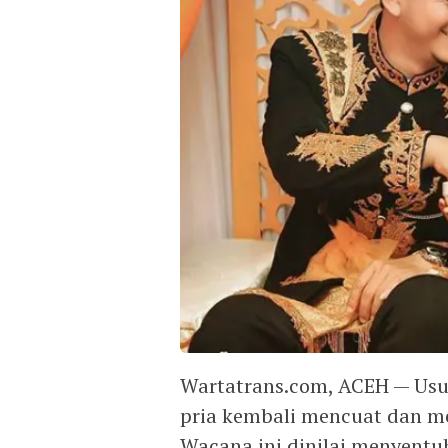
Wartatrans.com, ACEH — Usul
pria kembali mencuat dan me
Wacana ini dinilai menyentu