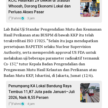
KCIC Hadirkan 29 UMKM di Stasiun
Whoosh, Dorong Ekonomi Lokal dan
Perluas Akses Pasar
Fahmi
3 jam
Lab Balai Uji Standar Pengendalian Mutu dan Keamanan
Hasil Perikanan atau BUSPM di bawah KKP itu telah
terakreditasi ISO 17025. “Selain itu juga mendapatkan
persetujuan BAPETEN selaku Nuclear Supervision
Authority, serta memperoleh approval US FDA untuk
melakukan uji beberapa parameter radioaktif termasuk
Cs-137,” tutur Kepala Badan Pengendalian dan
Pengawasan Mutu Hasil Kelautan dan Perikanan atau
Badan Mutu KKP, Ishartini, di Jakarta, Jumat (12/6).
Penumpang KA Lokal Bandung Raya
Tembus 11,87 Juta pada Januari–Juli
2026, Naik 8,55 Persen
Fahmi
4 jam