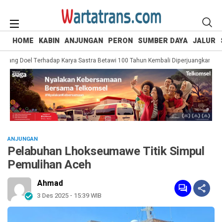
HOME
KABIN
ANJUNGAN
PERON
SUMBER DAYA
JALUR
ng Doel Terhadap Karya Sastra Betawi 100 Tahun Kembali Diperjuangkan
Sa
ANJUNGAN
Pelabuhan Lhokseumawe Titik Simpul
Pemulihan Aceh
Ahmad
3 Des 2025 - 15:39 WIB