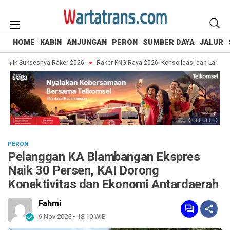
HOME
KABIN
ANJUNGAN
PERON
SUMBER DAYA
JALUR
Balik Suksesnya Raker 2026
Raker KNG Raya 2026: Konsolidasi dan Langkah St
PERON
Pelanggan KA Blambangan Ekspres
Naik 30 Persen, KAI Dorong
Konektivitas dan Ekonomi Antardaerah
Fahmi
9 Nov 2025 - 18:10 WIB