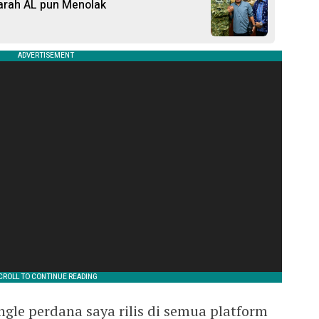
arah AL pun Menolak
ingle perdana saya rilis di semua platform