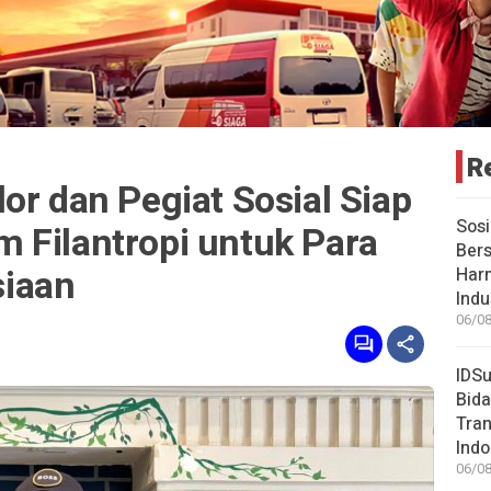
R
or dan Pegiat Sosial Siap
Sosi
 Filantropi untuk Para
Bers
iaan
Har
Indu
06/08
IDSu
Bida
Tran
Indo
06/08