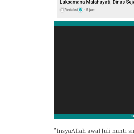
Laksamana Malahayati, Dinas Sej
Redaksi
5 jam
“InsyaAllah awal Juli nanti s