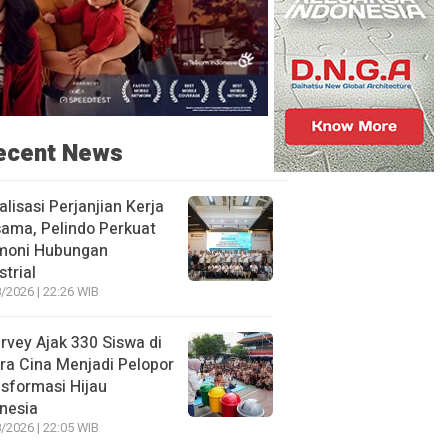
ecent News
alisasi Perjanjian Kerja
ama, Pelindo Perkuat
moni Hubungan
strial
/2026 | 22:26 WIB
rvey Ajak 330 Siswa di
ra Cina Menjadi Pelopor
sformasi Hijau
nesia
/2026 | 22:05 WIB