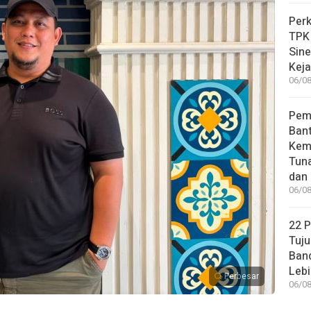
Perk
TPK
Sin
Keja
06/08
Pem
Bant
Kem
Tuna
dan 
06/08
22 
Tuju
Band
Lebi
Perbesar
06/08