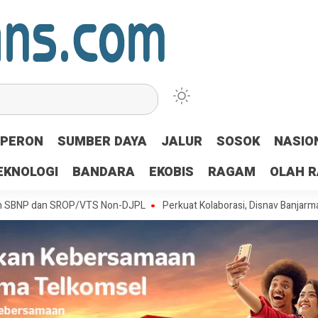
PERON
SUMBER DAYA
JALUR
SOSOK
NASIO
EKNOLOGI
BANDARA
EKOBIS
RAGAM
OLAH 
an SROP/VTS Non-DJPL
Perkuat Kolaborasi, Disnav Banjarmasin Konsi