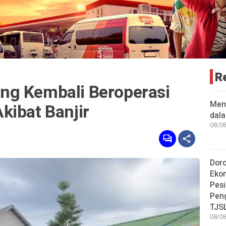
R
ng Kembali Beroperasi
Men
kibat Banjir
dal
08/08
Dor
Eko
Pesi
Pen
TJS
08/08