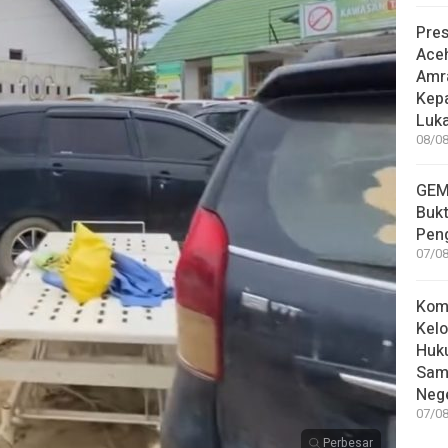
Pre
Ace
Amr
Kep
Luka
08/08
GEM
Bukt
Pen
07/08
Kom
Kelo
Huk
Sam
Nege
07/08
Perbesar