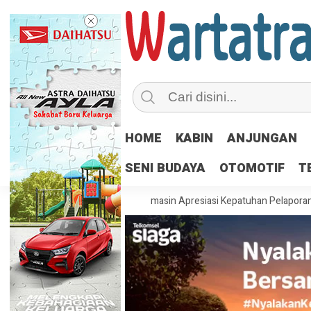
HOME
KABIN
ANJUNGAN
SENI BUDAYA
OTOMOTIF
T
Manusia
Disnav Banjarmasin Apresiasi Kepatuhan Pelaporan SBNP d