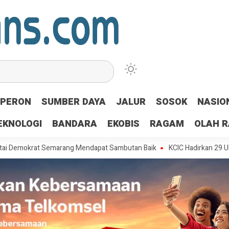
PERON
SUMBER DAYA
JALUR
SOSOK
NASIO
EKNOLOGI
BANDARA
EKOBIS
RAGAM
OLAH 
krat Semarang Mendapat Sambutan Baik
KCIC Hadirkan 29 UMKM di Sta