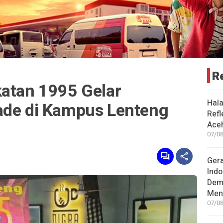
R
katan 1995 Gelar
Hal
ade di Kampus Lenteng
Refl
Aceh
07/08
Gera
Indo
Dem
Men
07/08