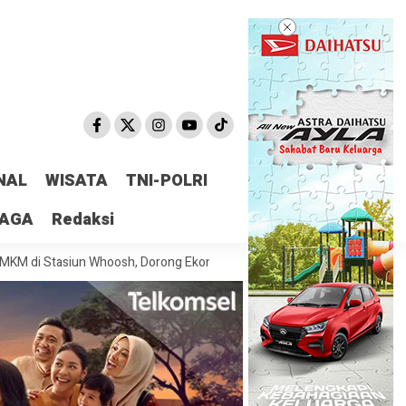
NAL
WISATA
TNI-POLRI
RAGA
Redaksi
siun Whoosh, Dorong Ekonomi Lokal dan Perluas Akses Pasar
Penump