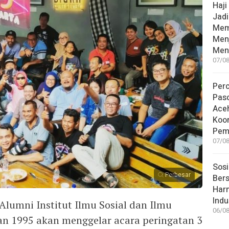
Haji
Jad
Mem
Men
Men
07/08
Per
Pas
Ace
Koor
Pem
07/08
Sosi
Perbesar
Bers
Har
Indu
lumni Institut Ilmu Sosial dan Ilmu
06/08
atan 1995 akan menggelar acara peringatan 3