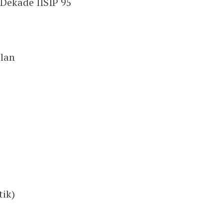
 Dekade IISIP 95
hlan
tik)