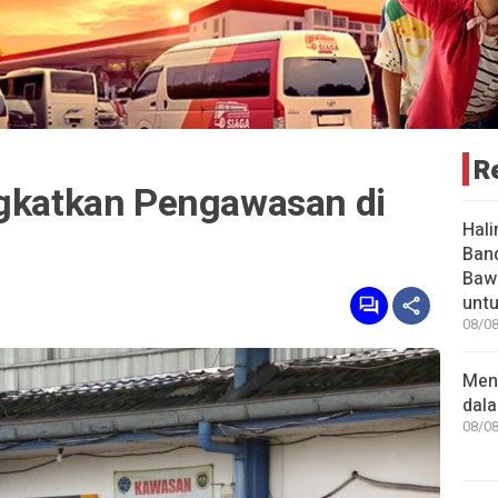
R
ngkatkan Pengawasan di
Hali
Ban
Baw
unt
08/08
Men
dal
08/08