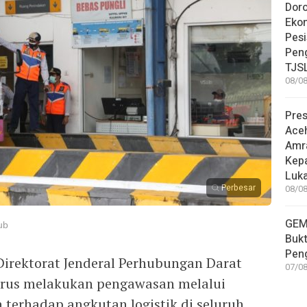
Dor
Eko
Pesi
Pen
TJS
08/08
Pre
Ace
Amr
Kep
Luka
Perbesar
08/08
GEM
ub
Bukt
Pen
irektorat Jenderal Perhubungan Darat
07/08
rus melakukan pengawasan melalui
terhadap angkutan logistik di seluruh