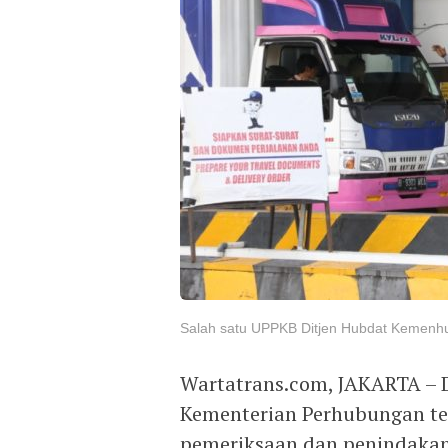
Salah satu UPPKB Ditjen Hubdat Kemenh
Wartatrans.com, JAKARTA – D
Kementerian Perhubungan te
pemeriksaan dan penindakan 