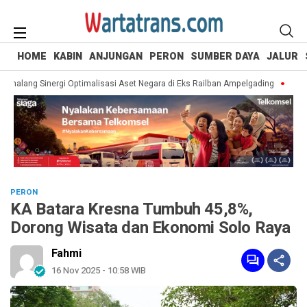
HOME
KABIN
ANJUNGAN
PERON
SUMBER DAYA
JALUR
alang Sinergi Optimalisasi Aset Negara di Eks Railban Ampelgading
765 Wis
PERON
KA Batara Kresna Tumbuh 45,8%,
Dorong Wisata dan Ekonomi Solo Raya
Fahmi
16 Nov 2025 - 10:58 WIB