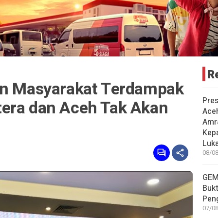
R
an Masyarakat Terdampak
Pre
era dan Aceh Tak Akan
Ace
Amr
Kep
Luka
08/08
GEM
Bukt
Pen
07/08