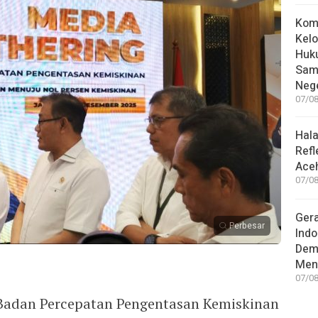
Kom
Kelo
Huk
Sam
Nege
07/08
Hal
Refl
Aceh
07/08
Gera
Perbesar
Indo
Dem
Men
07/08
Badan Percepatan Pengentasan Kemiskinan