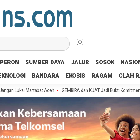
PERON
SUMBER DAYA
JALUR
SOSOK
NASIO
EKNOLOGI
BANDARA
EKOBIS
RAGAM
OLAH 
ai Martabat Aceh
GEMBIRA dan KUAT Jadi Bukti Komitmen IPCC, Rai