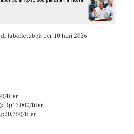
pat Solar Rp15.000 per Liter, Ini Kata
di Jabodetabek per 10 Juni 2026
0/liter
: Rp17.000/liter
p20.750/liter