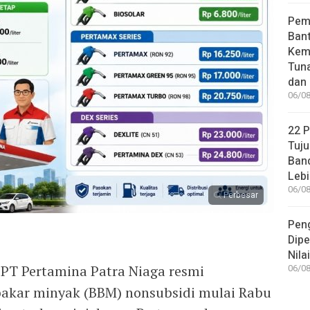
Pem
Bant
Kem
Tuna
dan 
06/08
22 
Tuju
Band
Lebi
06/08
Perbesar
Pen
Dipe
Nila
 PT Pertamina Patra Niaga resmi
06/08
akar minyak (BBM) nonsubsidi mulai Rabu