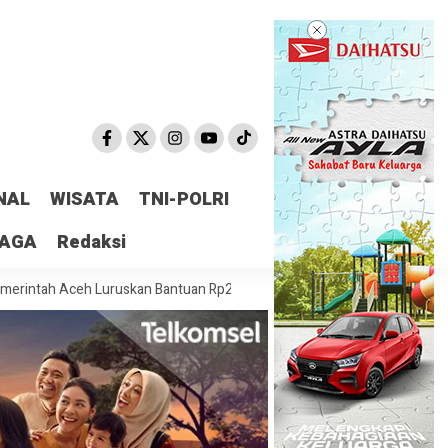
NAL
WISATA
TNI-POLRI
RAGA
Redaksi
eh Luruskan Bantuan Rp2,5 Triliun dari Kementan: Bukan Dana Tunai, M