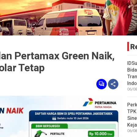
R
an Pertamax Green Naik,
IDSu
olar Tetap
Bida
Tran
Indo
06/08
Perk
TPK
Sin
Keja
06/08