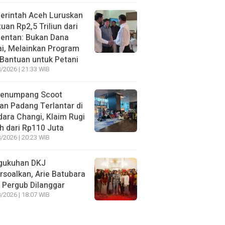
erintah Aceh Luruskan
uan Rp2,5 Triliun dari
entan: Bukan Dana
i, Melainkan Program
Bantuan untuk Petani
/2026 | 21:33 WIB
Penumpang Scoot
an Padang Terlantar di
ara Changi, Klaim Rugi
h dari Rp110 Juta
/2026 | 20:23 WIB
gukuhan DKJ
rsoalkan, Arie Batubara
i Pergub Dilanggar
/2026 | 18:07 WIB