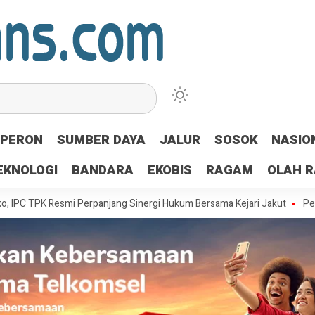
PERON
SUMBER DAYA
JALUR
SOSOK
NASIO
EKNOLOGI
BANDARA
EKOBIS
RAGAM
OLAH 
K Resmi Perpanjang Sinergi Hukum Bersama Kejari Jakut
Pemerintah Ac